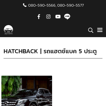
080-590-5566,
080-590-5577
HATCHBACK | รถแฮตช์แบค 5 ประตู